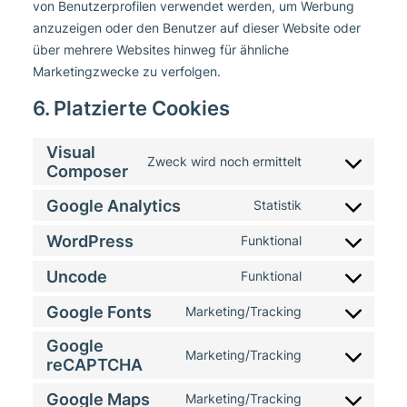
von Benutzerprofilen verwendet werden, um Werbung
anzuzeigen oder den Benutzer auf dieser Website oder
über mehrere Websites hinweg für ähnliche
Marketingzwecke zu verfolgen.
6. Platzierte Cookies
Visual
Zweck wird noch ermittelt
Consent
Composer
to
Google Analytics
Statistik
Consent
service
to
WordPress
visual-
Funktional
Consent
service
composer
to
Uncode
Funktional
google-
Consent
service
analytics
to
Google Fonts
Marketing/Tracking
wordpress
Consent
service
to
Google
uncode
Marketing/Tracking
Consent
reCAPTCHA
service
to
google-
Google Maps
Marketing/Tracking