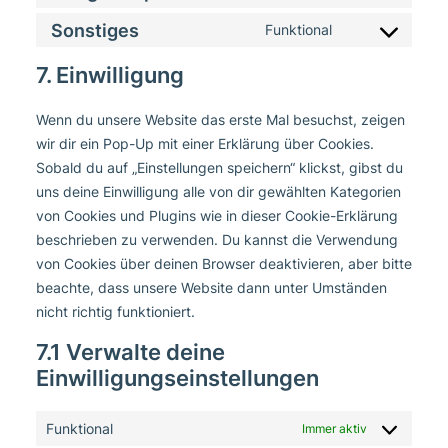
Consent
service
fonts
to
Sonstiges
google-
Funktional
Consent
service
recaptcha
to
7. Einwilligung
google-
service
maps
sonstiges
Wenn du unsere Website das erste Mal besuchst, zeigen
wir dir ein Pop-Up mit einer Erklärung über Cookies.
Sobald du auf „Einstellungen speichern“ klickst, gibst du
uns deine Einwilligung alle von dir gewählten Kategorien
von Cookies und Plugins wie in dieser Cookie-Erklärung
beschrieben zu verwenden. Du kannst die Verwendung
von Cookies über deinen Browser deaktivieren, aber bitte
beachte, dass unsere Website dann unter Umständen
nicht richtig funktioniert.
7.1 Verwalte deine
Einwilligungseinstellungen
Funktional
Immer aktiv